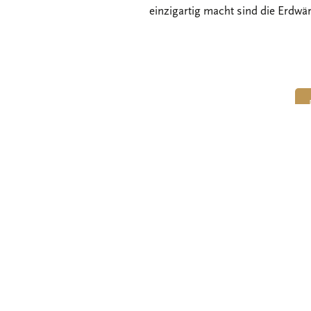
einzigartig macht sind die Erdwä
HOTEL
U