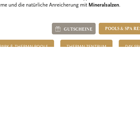
rme und die natürliche Anreicherung mit
Mineralsalzen
.
POOLS & SPA R
GUTSCHEINE
PARK & THERMALPOOLS
THERMALZENTRUM
DAY SP
NSERE ZIMMER
NERÓ SPA