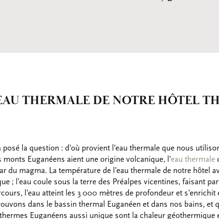
’EAU THERMALE DE NOTRE HÔTEL T
posé la question : d’où provient l’eau thermale que nous utilis
s monts Euganéens aient une origine volcanique, l’
eau thermale
d
ar du magma. La température de l’eau thermale de notre hôtel 
e ; l’eau coule sous la terre des Préalpes vicentines, faisant par
cours, l’eau atteint les 3 000 mètres de profondeur et s’enrichi
vons dans le bassin thermal Euganéen et dans nos bains, et qu
 thermes Euganéens aussi unique sont la chaleur géothermique e