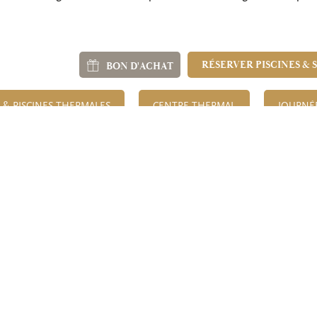
RÉSERVER PISCINES & 
BON D'ACHAT
 & PISCINES THERMALES
CENTRE THERMAL
JOURNÉ
OS CHAMBRES
SPA NERÓ