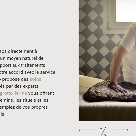
spa directement à
 un moyen naturel de
apport aux traitements
tre accord avec le service
to propose des
soins
és par des experts
egrotto Terme
vous offrent
ins, les rituels et les
templez de vos propres
ls.
1
2