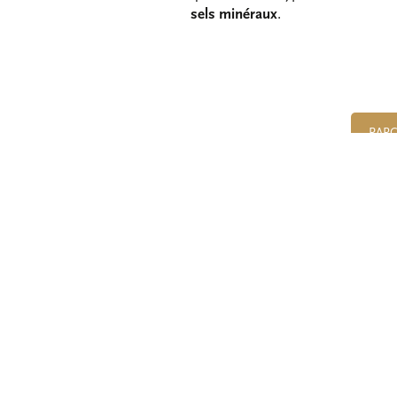
sels minéraux
.
PARC
HÔTEL
N