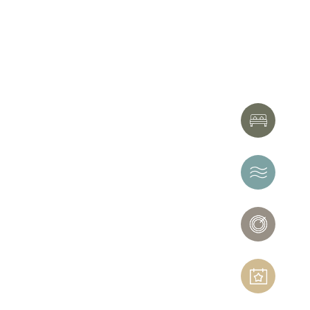
HÔTEL
THERMES
SPA
NERÓ
ÉVÈNEMEN