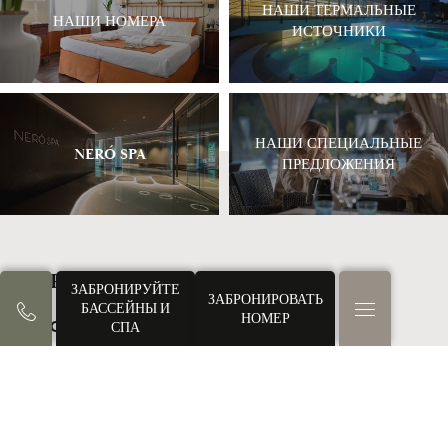
НАШИ ТЕРМАЛЬНЫЕ
НАШИ НОМЕРА
ИСТОЧНИКИ
НАШИ СПЕЦИАЛЬНЫЕ
NERÓ SPA
ПРЕДЛОЖЕНИЯ
TERME PREISTORICHE S.R.L.
ЗАБРОНИРУЙТЕ
ЗАБРОНИРОВАТЬ
БАССЕЙНЫ И
НОМЕР
СПА
Via Castello, 5
35036 Монтегротто-Терме
Италия
TEL: +39 049 793477