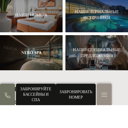
НАШИ ТЕРМАЛЬНЫЕ
НАШИ НОМЕРА
ИСТОЧНИКИ
НАШИ СПЕЦИАЛЬНЫЕ
NERÓ SPA
ПРЕДЛОЖЕНИЯ
TERME PREISTORICHE S.R.L.
ЗАБРОНИРУЙТЕ
ЗАБРОНИРОВАТЬ
БАССЕЙНЫ И
НОМЕР
СПА
Via Castello, 5
35036 Монтегротто-Терме
Италия