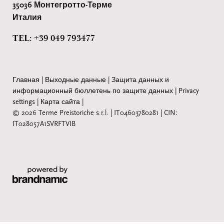
35036 Монтегротто-Терме
Италия
TEL: +39 049 793477
Главная
|
Выходные данные
|
Защита данных и
информационный бюллетень по защите данных
|
Privacy
settings
|
Карта сайта
|
© 2026 Terme Preistoriche s.r.l.
|
IT04603780281
|
CIN:
IT028057A1SVRFTVIB