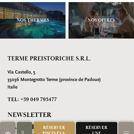
NOS THERMES
NOS OFFRES
TERME PREISTORICHE S.R.L.
Via Castello, 5
35036 Montegrotto Terme (province de Padoue)
Italie
TEL: +39 049 793477
NEWSLETTER
GALERIE PHOTOS
RÉSERVER
RÉSERVER
PISCINES &
UNE