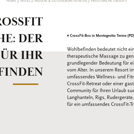
HOME
//
HOTEL
//
INDOOR- & OUTDOOR-AKTIVITÄTEN
//
PREISTORICHE CROSSFIT
OSSFIT
HE: DER
♦
CrossFit-Box in Montegrotto Terme (PD),
Wohlbefinden bedeutet nicht ei
ÜR IHR
therapeutische Massage zu geni
grundlegender Bedeutung für e
FINDEN
vom Alter. In unserem Resort im
umfassendes Wellness- und Fitn
CrossFit-Retreat oder einer gas
Community für Ihren Urlaub suc
Langhanteln, Rigs, Rudergeräte
für ein umfassendes CrossFit-Tr