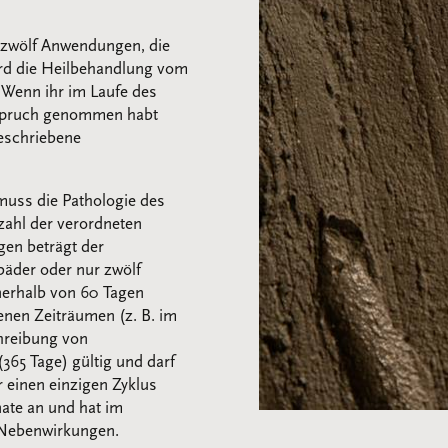
 zwölf Anwendungen, die
ird die Heilbehandlung vom
 Wenn ihr im Laufe des
nspruch genommen habt
geschriebene
muss die Pathologie des
zahl der verordneten
en beträgt der
äder oder nur zwölf
erhalb von 60 Tagen
enen Zeiträumen (z. B. im
hreibung von
365 Tage) gültig und darf
r einen einzigen Zyklus
ate an und hat im
 Nebenwirkungen.