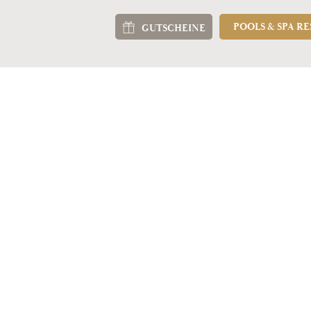
POOLS & SPA R
GUTSCHEINE
NSERE ZIMMER
NERÓ SPA
NEWSLETTER