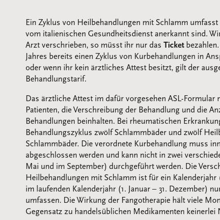
Ein Zyklus von Heilbehandlungen mit Schlamm umfasst
vom italienischen Gesundheitsdienst anerkannt sind. W
Arzt verschrieben, so müsst ihr nur das
Ticket
bezahlen.
Jahres bereits einen Zyklus von Kurbehandlungen in A
oder wenn ihr kein ärztliches Attest besitzt, gilt der aus
Behandlungstarif.
Das ärztliche Attest im dafür vorgesehen ASL-Formular 
Patienten, die Verschreibung der Behandlung und die An
Behandlungen beinhalten. Bei rheumatischen Erkrankung
Behandlungszyklus zwölf Schlammbäder und zwölf Heilb
Schlammbäder. Die verordnete Kurbehandlung muss inn
abgeschlossen werden und kann nicht in zwei verschied
Mai und im September) durchgeführt werden. Die Versc
Heilbehandlungen mit Schlamm ist für ein Kalenderjahr (
im laufenden Kalenderjahr (1. Januar – 31. Dezember) nu
umfassen. Die Wirkung der Fangotherapie hält viele Mon
Gegensatz zu handelsüblichen Medikamenten keinerlei