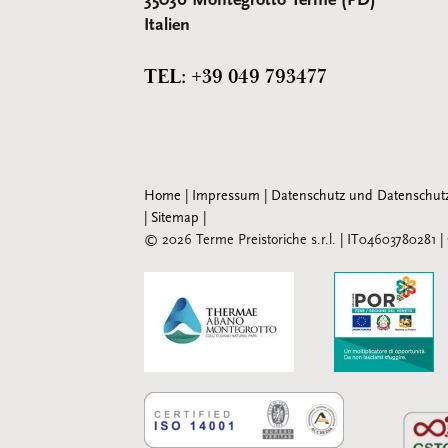
35036 Montegrotto Terme (PD)
Italien
TEL: +39 049 793477
Home
|
Impressum
|
Datenschutz und Datenschut
|
Sitemap
|
© 2026 Terme Preistoriche s.r.l.
|
IT04603780281
|