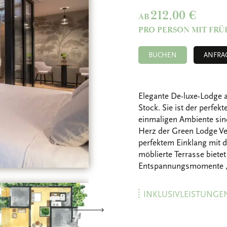
212,00 €
AB
PRO PERSON MIT FR
BUCHEN
ANFRA
Elegante De-luxe-Lodge a
Stock. Sie ist der perfek
einmaligen Ambiente sin
Herz der Green Lodge Ven
perfektem Einklang mit d
möblierte Terrasse biete
Entspannungsmomente „
INKLUSIVLEISTUNGE