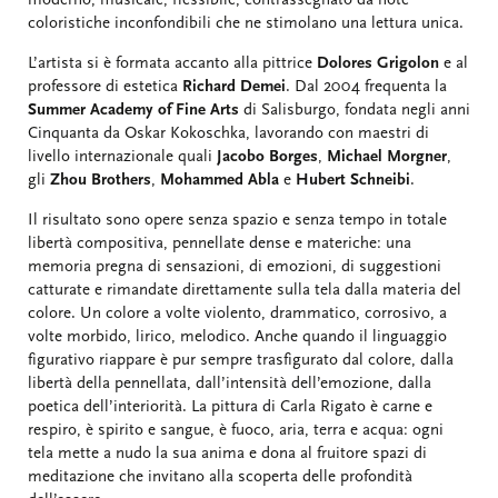
moderno, musicale, flessibile, contrassegnato da note
coloristiche inconfondibili che ne stimolano una lettura unica.
L’artista si è formata accanto alla pittrice
Dolores Grigolon
e al
professore di estetica
Richard Demei
. Dal 2004 frequenta la
Summer Academy of Fine Arts
di Salisburgo, fondata negli anni
Cinquanta da Oskar Kokoschka, lavorando con maestri di
livello internazionale quali
Jacobo Borges
,
Michael Morgner
,
gli
Zhou Brothers
,
Mohammed Abla
e
Hubert Schneibi
.
Il risultato sono opere senza spazio e senza tempo in totale
libertà compositiva, pennellate dense e materiche: una
memoria pregna di sensazioni, di emozioni, di suggestioni
catturate e rimandate direttamente sulla tela dalla materia del
colore. Un colore a volte violento, drammatico, corrosivo, a
volte morbido, lirico, melodico. Anche quando il linguaggio
figurativo riappare è pur sempre trasfigurato dal colore, dalla
libertà della pennellata, dall’intensità dell’emozione, dalla
poetica dell’interiorità. La pittura di Carla Rigato è carne e
respiro, è spirito e sangue, è fuoco, aria, terra e acqua: ogni
tela mette a nudo la sua anima e dona al fruitore spazi di
meditazione che invitano alla scoperta delle profondità