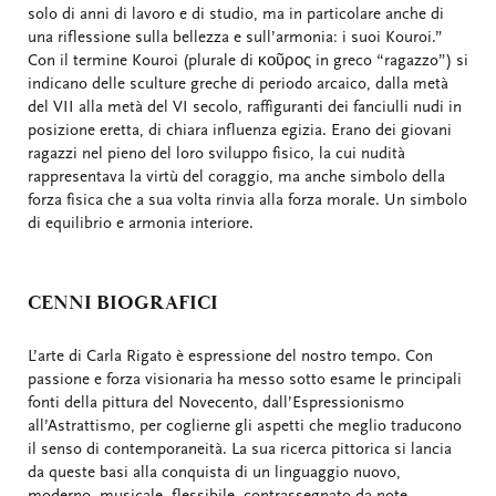
solo di anni di lavoro e di studio, ma in particolare anche di
una riflessione sulla bellezza e sull’armonia: i suoi Kouroi.”
Con il termine Kouroi (plurale di κοῦρος in greco “ragazzo”) si
indicano delle sculture greche di periodo arcaico, dalla metà
del VII alla metà del VI secolo, raffiguranti dei fanciulli nudi in
posizione eretta, di chiara influenza egizia. Erano dei giovani
ragazzi nel pieno del loro sviluppo fisico, la cui nudità
rappresentava la virtù del coraggio, ma anche simbolo della
forza fisica che a sua volta rinvia alla forza morale. Un simbolo
di equilibrio e armonia interiore.
CENNI BIOGRAFICI
L’arte di Carla Rigato è espressione del nostro tempo. Con
passione e forza visionaria ha messo sotto esame le principali
fonti della pittura del Novecento, dall’Espressionismo
all’Astrattismo, per coglierne gli aspetti che meglio traducono
il senso di contemporaneità. La sua ricerca pittorica si lancia
da queste basi alla conquista di un linguaggio nuovo,