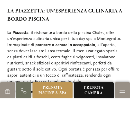
LA PIAZZETTA: UN'ESPERIENZA CULINARIA A
BORDO PISCINA
La Piazzetta
, il ristorante a bordo della piscina Chalet, offre
un'esperienza culinaria unica per il tuo day spa a Montegrotto.
Immaginate di
pranzare o cenare in accappatoio
, all'aperto,
senza dover lasciare l'area termale. Il menu variegato spazia
da piatti caldi a freschi, centrifughe rinvigorenti, insalatone
nutrienti, snack sfiziosi e aperitivi rinfrescanti, perfetti da
gustare sotto il sole estivo. Ogni portata è pensata per offrire
sapori autentici e un tocco di raffinatezza, rendendo ogni
momento a La Piazzetta indimenticabile.
PRENOTA
PRENOTA
Orari Ristorante La Piazzetta
:
PISCINE & SPA
CAMERA
A pranzo: dal lunedì alla domenica 12.30 – 14.30
A cena: dal lunedì alla domenica 19.30 – 21.30
Al link sottostante è possibile scaricare il menu completo.