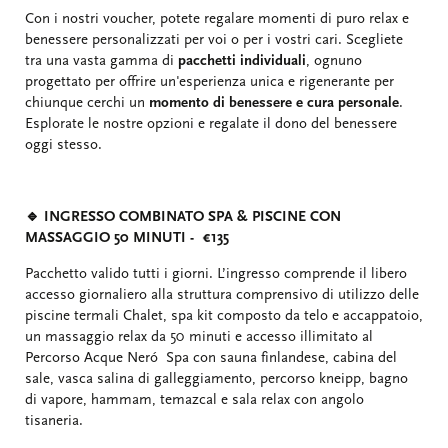
Con i nostri voucher, potete regalare momenti di puro relax e
benessere personalizzati per voi o per i vostri cari. Scegliete
tra una vasta gamma di
pacchetti individuali
, ognuno
progettato per offrire un'esperienza unica e rigenerante per
chiunque cerchi un
momento di benessere e cura personale
.
Esplorate le nostre opzioni e regalate il dono del benessere
oggi stesso.
🔹 INGRESSO COMBINATO SPA & PISCINE CON
MASSAGGIO 50 MINUTI - €135
Pacchetto valido tutti i giorni. L’ingresso comprende il libero
accesso giornaliero alla struttura comprensivo di utilizzo delle
piscine termali Chalet, spa kit composto da telo e accappatoio,
un massaggio relax da 50 minuti e accesso illimitato al
Percorso Acque Neró Spa con sauna finlandese, cabina del
sale, vasca salina di galleggiamento, percorso kneipp, bagno
di vapore, hammam, temazcal e sala relax con angolo
tisaneria.