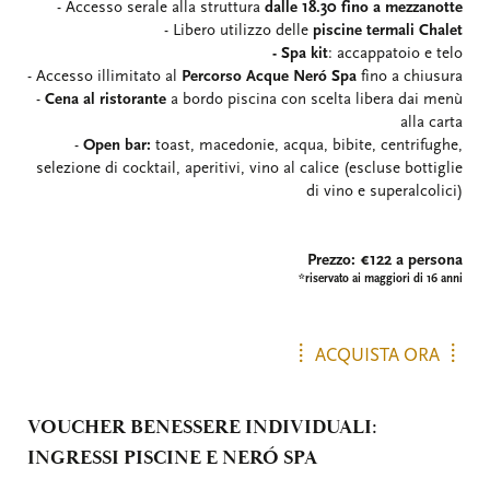
- Accesso serale alla struttura
dalle 18.30 fino a mezzanotte
- Libero utilizzo delle
piscine termali Chalet
- Spa kit
: accappatoio e telo
- Accesso illimitato al
Percorso Acque Neró Spa
fino a chiusura
-
Cena al ristorante
a bordo piscina con scelta libera dai menù
alla carta
-
Open bar:
toast, macedonie, acqua, bibite, centrifughe,
selezione di cocktail, aperitivi, vino al calice (escluse bottiglie
di vino e superalcolici)
Prezzo: €122 a persona
*riservato ai maggiori di 16 anni
ACQUISTA ORA
VOUCHER BENESSERE INDIVIDUALI:
INGRESSI PISCINE E NERÓ SPA