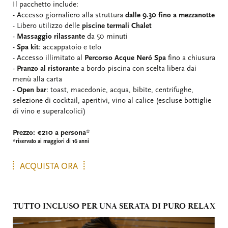
Il pacchetto include:
- Accesso giornaliero alla struttura
dalle 9.30 fino a mezzanotte
- Libero utilizzo delle
piscine termali Chalet
-
Massaggio rilassante
da 50 minuti
-
Spa kit
: accappatoio e telo
- Accesso illimitato al
Percorso Acque Neró Spa
fino a chiusura
-
Pranzo al ristorante
a bordo piscina con scelta libera dai
menù alla carta
-
Open bar
: toast, macedonie, acqua, bibite, centrifughe,
selezione di cocktail, aperitivi, vino al calice (escluse bottiglie
di vino e superalcolici)
Prezzo: €210 a persona*
*riservato ai maggiori di 16 anni
ACQUISTA ORA
TUTTO INCLUSO PER UNA SERATA DI PURO RELAX