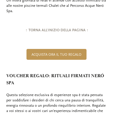
Un'intera giornata di relax vi attende con accesso illimitato sia
alle nostre piscine termali Chalet che al Percorso Acque Neró
Spa.
↑ TORNA ALL'INIZIO DELLA PAGINA ↑
ACQUISTA ORA IL TUO REGALO
VOUCHER REGALO: RITUALI FIRMATI NERÓ
SPA
Questa selezione esclusiva di esperienze spa è stata pensata
per soddisfare i desideri di chi cerca una pausa di tranquillità,
energia rinnovata o un profondo riequilibrio interiore. Regalate
a voi stessi o ai vostri cari un'esperienza indimenticabile che